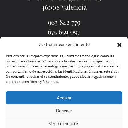
46008 Valencia
963 842 779
675 659 097
Gestionar consentimiento
EL ESTUDIO
TATUADORES
TATUAJE VALENCIA
PIERCINGS
BLOG
PIDE CITA
CONTACTO
Para ofrecer las mejores experiencias, utilizamos tecnologías como las
cookies para almacenar y/o acceder a la información del dispositivo. El
consentimiento de estas tecnologías nos permitirá procesar datos como el
comportamiento de navegación o las identificaciones únicas en este sitio.
No consentir o retirar el consentimiento, puede afectar negativamente a
ciertas características y funciones.
Aceptar
SOLDIN | GOOGLE ADS EN
Denegar
VALENCIA
Ver preferencias