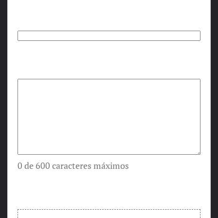
Teléfono
(Obligatorio)
Tu mensaje
(Obligatorio)
0 de 600 caracteres máximos
Imágenes de referencia