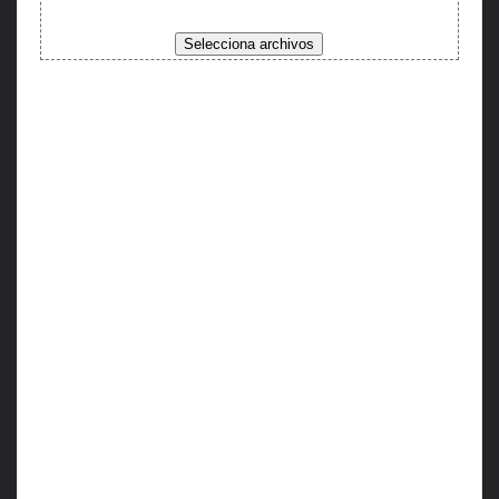
Suelta archivos aquí o
Selecciona archivos
Tipos de archivos aceptados: jpg,
Tamaño máximo de archivo: 256 MB,
Número máximo de archivos: 3.
Consentimiento
(Obligatorio)
Información básica Protección de
Datos Reglamento (UE) 2016/679.
Responsable del tratamiento:
Ezequiel Gaston Oliva.
Finalidad: Contestar solicitudes
enviadas desde la web.