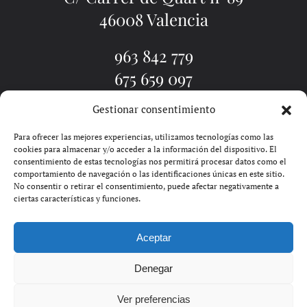
46008 Valencia
963 842 779
675 659 097
Gestionar consentimiento
EL ESTUDIO
TATUADORES
TATUAJE VALENCIA
PIERCINGS
BLOG
PIDE CITA
CONTACTO
Para ofrecer las mejores experiencias, utilizamos tecnologías como las
cookies para almacenar y/o acceder a la información del dispositivo. El
consentimiento de estas tecnologías nos permitirá procesar datos como el
comportamiento de navegación o las identificaciones únicas en este sitio.
No consentir o retirar el consentimiento, puede afectar negativamente a
ciertas características y funciones.
Aceptar
SOLDIN | GOOGLE ADS EN
Denegar
VALENCIA
Ver preferencias