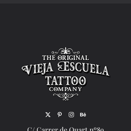
C/ Carrer de Quart nº89