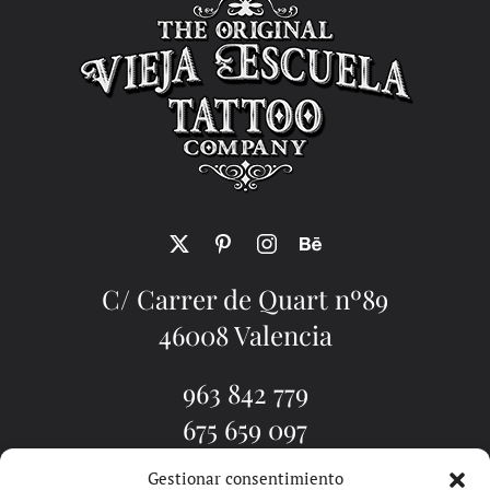
C/ Carrer de Quart nº89
46008 Valencia
963 842 779
675 659 097
Gestionar consentimiento
EL ESTUDIO
TATUADORES
TATUAJE VALENCIA