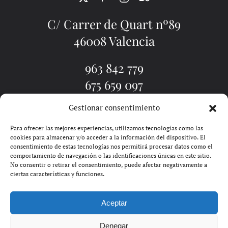
C/ Carrer de Quart nº89
46008 Valencia
963 842 779
675 659 097
Gestionar consentimiento
EL ESTUDIO
TATUADORES
TATUAJE VALENCIA
PIERCINGS
BLOG
PIDE CITA
CONTACTO
Para ofrecer las mejores experiencias, utilizamos tecnologías como las
cookies para almacenar y/o acceder a la información del dispositivo. El
consentimiento de estas tecnologías nos permitirá procesar datos como el
comportamiento de navegación o las identificaciones únicas en este sitio.
No consentir o retirar el consentimiento, puede afectar negativamente a
ciertas características y funciones.
Aceptar
SOLDIN | GOOGLE ADS EN
Denegar