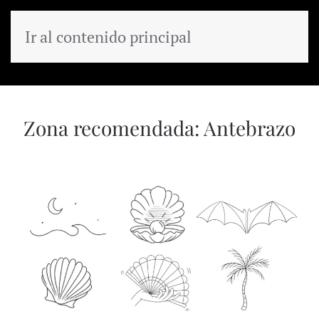
Ir al contenido principal
MENÚ
Zona recomendada:
Antebrazo