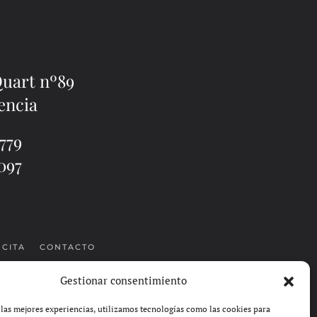
Quart nº89
encia
779
097
 CITA
CONTACTO
Gestionar consentimiento
 las mejores experiencias, utilizamos tecnologías como las cookies para