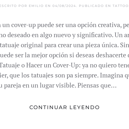
ESCRITO POR
EMILIO
EN
04/08/2024
. PUBLICADO EN
TATTOO
n un cover-up puede ser una opción creativa, p
o deseado en algo nuevo y significativo. Un a
tatuaje original para crear una pieza única. Si
uede ser la mejor opción si deseas deshacerte 
atuaje o Hacer un Cover-Up: ya no quiero tener
ier, que los tatuajes son pa siempre. Imagina 
u pareja en un lugar visible. Piensas que...
CONTINUAR LEYENDO