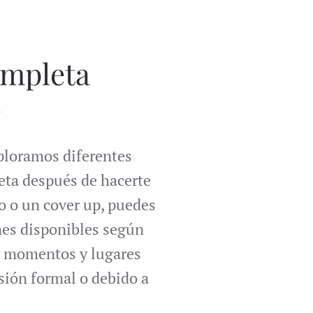
ompleta
.
xploramos diferentes
reta después de hacerte
o o un cover up, puedes
ones disponibles según
ay momentos y lugares
asión formal o debido a