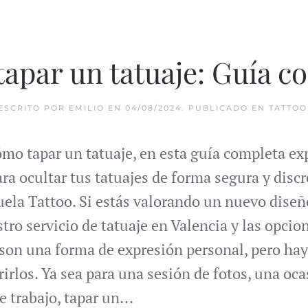
apar un tatuaje: Guía c
ESCRITO POR
EMILIO
EN
04/08/2024
. PUBLICADO EN
TATTOO
ómo tapar un tatuaje, en esta guía completa e
a ocultar tus tatuajes de forma segura y disc
uela Tattoo. Si estás valorando un nuevo diseñ
ro servicio de tatuaje en Valencia y las opci
s son una forma de expresión personal, pero h
irlos. Ya sea para una sesión de fotos, una oc
e trabajo, tapar un...