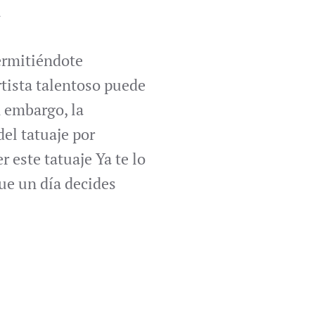
.
ermitiéndote
rtista talentoso puede
n embargo, la
del tatuaje por
 este tatuaje Ya te lo
que un día decides