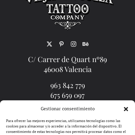
C/ Carrer de Quart nº89
46008 Valencia
963 842 779
675 659 097
Gestionar consentimiento
EL ESTUDIO
TATUADORES
TATUAJE VALENCIA
PIERCINGS
BLOG
PIDE CITA
CONTACTO
Para ofrecer las mejores experiencias, utilizamos tecnologías como las
cookies para almacenar y/o acceder a la información del dispositivo. El
consentimiento de estas tecnologías nos permitirá procesar datos como el