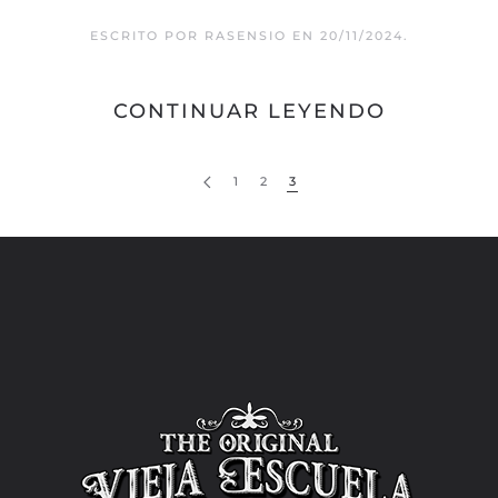
ESCRITO POR
RASENSIO
EN
20/11/2024
.
CONTINUAR LEYENDO
1
2
3