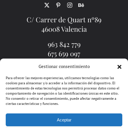
C/ Carrer de Quart nº89
46008 Valencia
963 842 779
675 659 097
Gestionar consentimiento
EL ESTUDIO
TATUADORES
TATUAJE VALENCIA
PIERCINGS
BLOG
PIDE CITA
CONTACTO
Para ofrecer las mejores experiencias, utilizamos tecnologías como las
cookies para almacenar y/o acceder a la información del dispositivo. El
consentimiento de estas tecnologías nos permitirá procesar datos como el
comportamiento de navegación o las identificaciones únicas en este sitio.
No consentir o retirar el consentimiento, puede afectar negativamente a
ciertas características y funciones.
Aceptar
SOLDIN | GOOGLE ADS EN