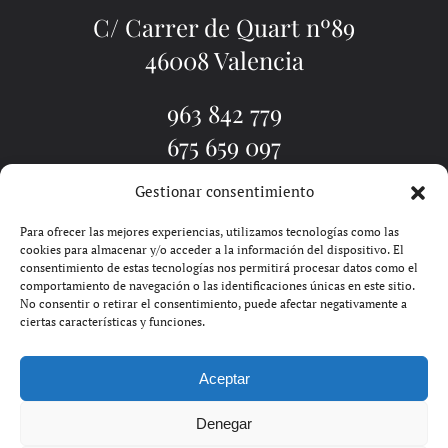
C/ Carrer de Quart nº89
46008 Valencia
963 842 779
675 659 097
Gestionar consentimiento
EL ESTUDIO
TATUADORES
TATUAJE VALENCIA
PIERCINGS
BLOG
PIDE CITA
CONTACTO
Para ofrecer las mejores experiencias, utilizamos tecnologías como las
cookies para almacenar y/o acceder a la información del dispositivo. El
consentimiento de estas tecnologías nos permitirá procesar datos como el
comportamiento de navegación o las identificaciones únicas en este sitio.
No consentir o retirar el consentimiento, puede afectar negativamente a
ciertas características y funciones.
Aceptar
SOLDIN | GOOGLE ADS EN
Denegar
VALENCIA